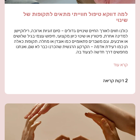
למה דווקא טיפול חווייתי מתאים לתקופות של
שינוי
כולנו חווים לאורך החיים שינויים גדולים – סיום זוגיות ארוכה, רילוקיישן
למדינה אחרת, פיטורין או שינוי כיוון מקצועי, חיפוש עצמי בגיל שלושים
או ארבעים, וגם משברים פתאומיים כמו אובדן או מחלה. תקופות כאלה
הן כמו רעידת אדמה – הקרקע הרגשית שהכרנו כבר לא שם, ואנחנו
מחפשים דרך חדשה לצעוד בה.
קרא עוד
2 דקות קריאה