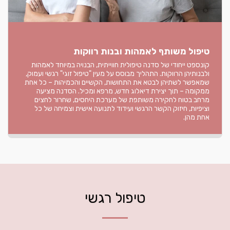
טיפול משותף לאמהות ובנות רווקות
קונספט ייחודי של סדנה טיפולית חווייתית, הבנויה במיוחד לאמהות
ולבנותיהן הרווקות. התהליך מבוסס על מעין "טיפול זוגי" רגשי ועמוק,
שמאפשר לשתיהן לבטא את התחושות, הקשיים והכמיהות – כל אחת
ממקומה – תוך יצירת דיאלוג חדש, מרפא ומכיל. הסדנה מציעה
מרחב בטוח לחקירה משותפת של מערכת היחסים, שחרור לחצים
וציפיות, חיזוק הקשר הרגשי ועידוד לתנועה אישית וצמיחה של כל
אחת מהן.
טיפול רגשי