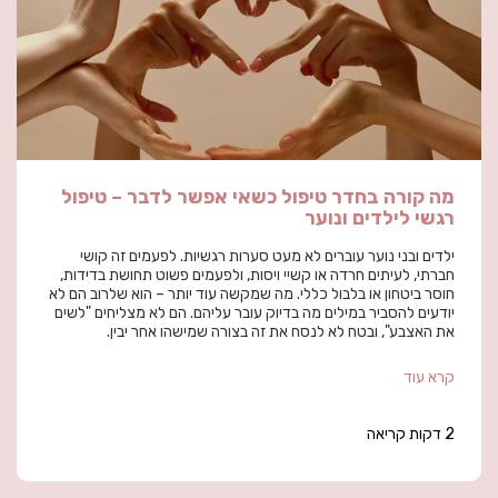
מה קורה בחדר טיפול כשאי אפשר לדבר – טיפול
רגשי לילדים ונוער
ילדים ובני נוער עוברים לא מעט סערות רגשיות. לפעמים זה קושי
חברתי, לעיתים חרדה או קשיי ויסות, ולפעמים פשוט תחושת בדידות,
חוסר ביטחון או בלבול כללי. מה שמקשה עוד יותר – הוא שלרוב הם לא
יודעים להסביר במילים מה בדיוק עובר עליהם. הם לא מצליחים "לשים
את האצבע", ובטח לא לנסח את זה בצורה שמישהו אחר יבין.
קרא עוד
2 דקות קריאה