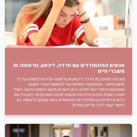
אנשים המתמודדים עם חרדה, דיכאון, טראומה או
משברי חיים
מצבים רגשיים כמו חרדה, דיכאון או טראומה עלולים להשפיע על כל
תחום בחיים – מהתפקוד היומיומי ועד לתחושת הערך העצמי.
באמצעות טיפול רגשי חווייתי, ניתן להעניק מקום לעומס הרגשי, לעבד
חוויות כואבות ולבנות בהדרגה תחושת יציבות וחוסן פנימי. העבודה עם
כלים יצירתיים כמו פסיכודרמה מאפשרת גישה עמוקה לרגשות, גם
כאשר קשה לדבר עליהם במילים.