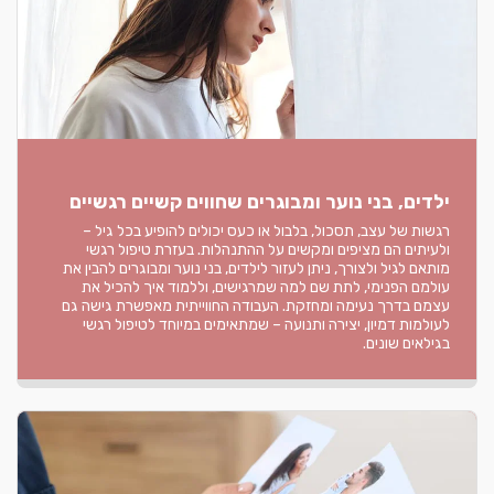
ילדים, בני נוער ומבוגרים שחווים קשיים רגשיים
רגשות של עצב, תסכול, בלבול או כעס יכולים להופיע בכל גיל –
ולעיתים הם מציפים ומקשים על ההתנהלות. בעזרת טיפול רגשי
מותאם לגיל ולצורך, ניתן לעזור לילדים, בני נוער ומבוגרים להבין את
עולמם הפנימי, לתת שם למה שמרגישים, וללמוד איך להכיל את
עצמם בדרך נעימה ומחזקת. העבודה החווייתית מאפשרת גישה גם
לעולמות דמיון, יצירה ותנועה – שמתאימים במיוחד לטיפול רגשי
בגילאים שונים.