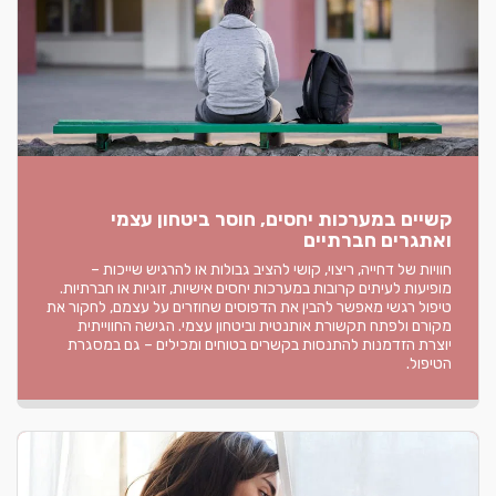
קשיים במערכות יחסים, חוסר ביטחון עצמי
ואתגרים חברתיים
חוויות של דחייה, ריצוי, קושי להציב גבולות או להרגיש שייכות –
מופיעות לעיתים קרובות במערכות יחסים אישיות, זוגיות או חברתיות.
טיפול רגשי מאפשר להבין את הדפוסים שחוזרים על עצמם, לחקור את
מקורם ולפתח תקשורת אותנטית וביטחון עצמי. הגישה החווייתית
יוצרת הזדמנות להתנסות בקשרים בטוחים ומכילים – גם במסגרת
הטיפול.