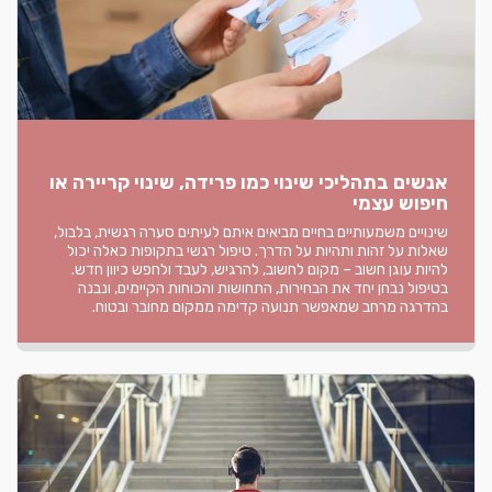
אנשים בתהליכי שינוי כמו פרידה, שינוי קריירה או
חיפוש עצמי
שינויים משמעותיים בחיים מביאים איתם לעיתים סערה רגשית, בלבול,
שאלות על זהות ותהיות על הדרך. טיפול רגשי בתקופות כאלה יכול
להיות עוגן חשוב – מקום לחשוב, להרגיש, לעבד ולחפש כיוון חדש.
בטיפול נבחן יחד את הבחירות, התחושות והכוחות הקיימים, ונבנה
בהדרגה מרחב שמאפשר תנועה קדימה ממקום מחובר ובטוח.