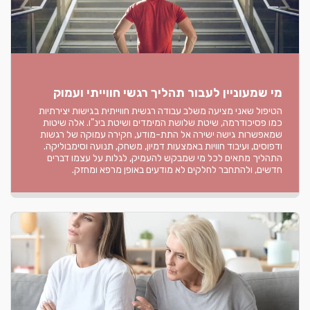
מי שמעוניין לעבור תהליך רגשי חווייתי ועמוק
הטיפול שאני מציעה משלב עבודה רגשית חווייתית בגישות יצירתיות
כמו פסיכודרמה, שיטת שלושת המימדים ושיטת בינ"ו. אלה שיטות
שמאפשרות גישה ישירה אל התת-מודע, חקירה עמוקה של רגשות
ודפוסים, ועיבוד חוויות באמצעות דמיון, משחק, תנועה וסימבוליקה.
התהליך מתאים לכל מי שמבקש להעמיק, לגלות על עצמו דברים
חדשים, ולהתחבר לחלקים לא מודעים באופן מרפא ומחזק.